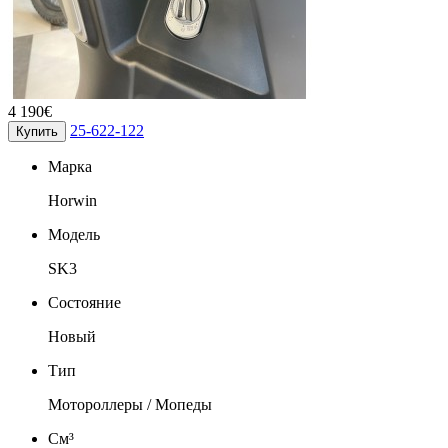
4 190€
25-622-122
Купить
Марка
Horwin
Модель
SK3
Состояние
Новый
Тип
Мотороллеры / Мопеды
См³