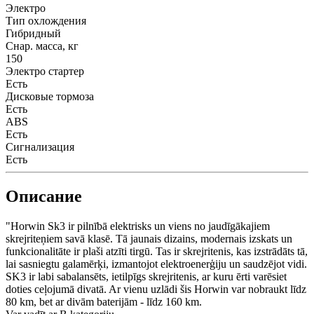
Электро
Тип охлождения
Гибридный
Снар. масса, кг
150
Электро стартер
Есть
Дисковые тормоза
Есть
ABS
Есть
Сигнализация
Есть
Описание
"Horwin Sk3 ir pilnībā elektrisks un viens no jaudīgākajiem
skrejriteņiem savā klasē. Tā jaunais dizains, modernais izskats un
funkcionalitāte ir plaši atzīti tirgū. Tas ir skrejritenis, kas izstrādāts tā,
lai sasniegtu galamērķi, izmantojot elektroenerģiju un saudzējot vidi.
SK3 ir labi sabalansēts, ietilpīgs skrejritenis, ar kuru ērti varēsiet
doties ceļojumā divatā. Ar vienu uzlādi šis Horwin var nobraukt līdz
80 km, bet ar divām baterijām - līdz 160 km.