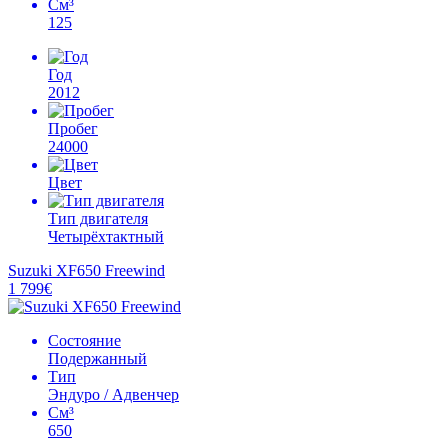
См³
125
Год
2012
Пробег
24000
Цвет
Тип двигателя
Четырёхтактный
Suzuki XF650 Freewind
1 799€
Состояние
Подержанный
Тип
Эндуро / Адвенчер
См³
650