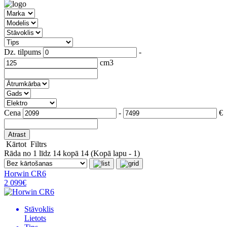
Dz. tilpums
-
cm3
Cena
-
€
Atrast
Kārtot
Filtrs
Rāda no 1 līdz 14 kopā 14 (Kopā lapu - 1)
Horwin CR6
2 099€
Stāvoklis
Lietots