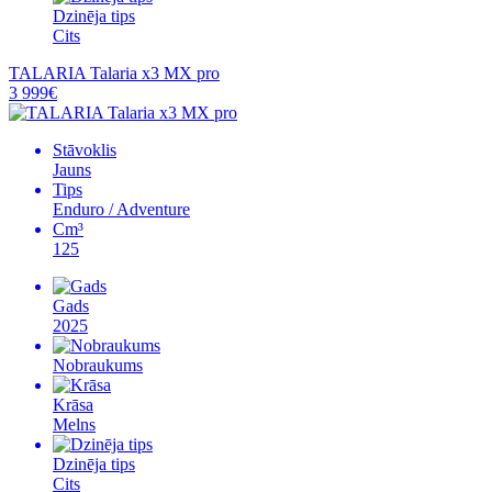
Dzinēja tips
Cits
TALARIA Talaria x3 MX pro
3 999€
Stāvoklis
Jauns
Tips
Enduro / Adventure
Cm³
125
Gads
2025
Nobraukums
Krāsa
Melns
Dzinēja tips
Cits