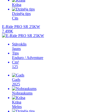
Krāsa
Dzinēja tips
Cits
E-Ride PRO SR 25KW
7 499€
Stāvoklis
Jauns
Tips
Enduro / Adventure
Cm³
125
Gads
2025
Nobraukums
Krāsa
Melns