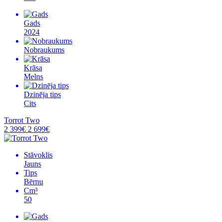
Gads
2024
Nobraukums
Krāsa
Melns
Dzinēja tips
Cits
Torrot Two
2 399€
2 699€
Stāvoklis
Jauns
Tips
Bērnu
Cm³
50