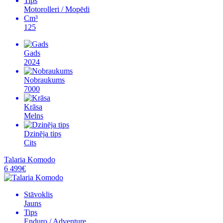
Tips
Motorolleri / Mopēdi
Cm³
125
Gads
2024
Nobraukums
7000
Krāsa
Melns
Dzinēja tips
Cits
Talaria Komodo
6 499€
Stāvoklis
Jauns
Tips
Enduro / Adventure