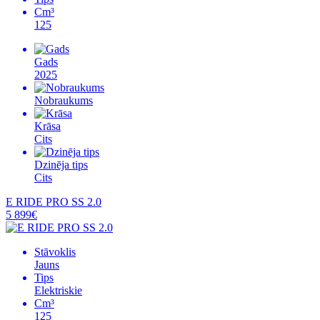
Cm³
125
Gads
2025
Nobraukums
Krāsa
Cits
Dzinēja tips
Cits
E RIDE PRO SS 2.0
5 899€
Stāvoklis
Jauns
Tips
Elektriskie
Cm³
125