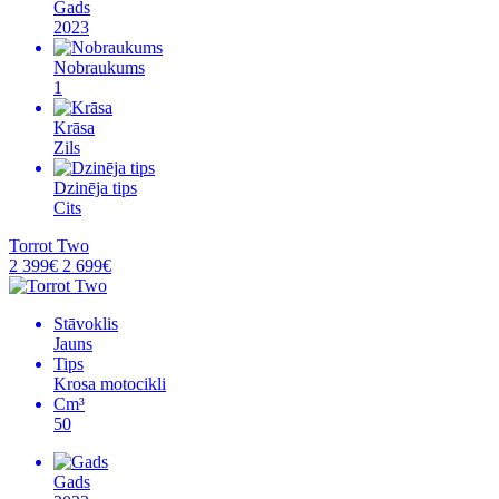
Gads
2023
Nobraukums
1
Krāsa
Zils
Dzinēja tips
Cits
Torrot Two
2 399€
2 699€
Stāvoklis
Jauns
Tips
Krosa motocikli
Cm³
50
Gads