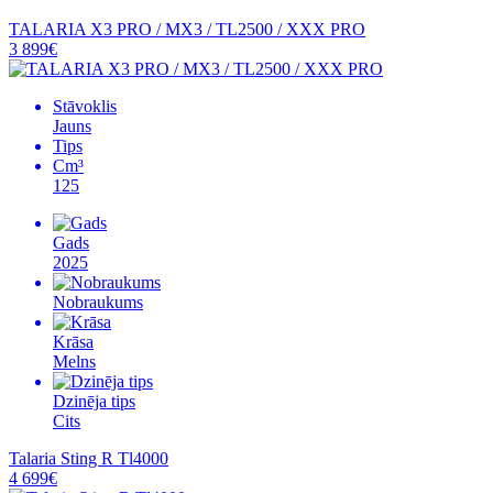
TALARIA X3 PRO / MX3 / TL2500 / XXX PRO
3 899€
Stāvoklis
Jauns
Tips
Cm³
125
Gads
2025
Nobraukums
Krāsa
Melns
Dzinēja tips
Cits
Talaria Sting R Tl4000
4 699€