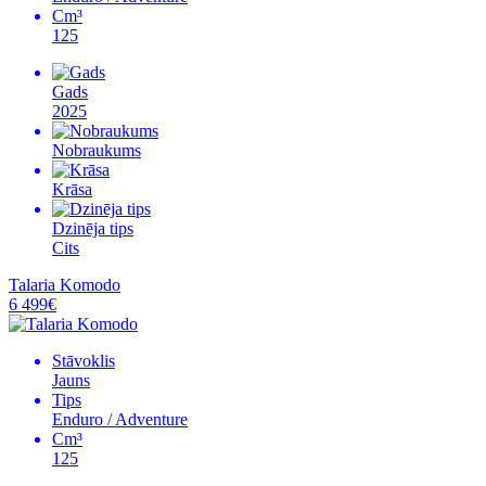
Cm³
125
Gads
2025
Nobraukums
Krāsa
Dzinēja tips
Cits
Talaria Komodo
6 499€
Stāvoklis
Jauns
Tips
Enduro / Adventure
Cm³
125