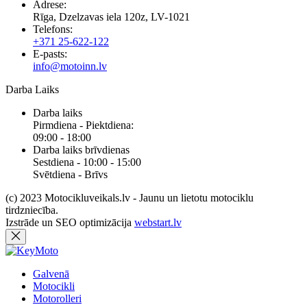
Adrese:
Rīga, Dzelzavas iela 120z, LV-1021
Telefons:
+371 25-622-122
E-pasts:
info@motoinn.lv
Darba Laiks
Darba laiks
Pirmdiena - Piektdiena:
09:00 - 18:00
Darba laiks brīvdienas
Sestdiena - 10:00 - 15:00
Svētdiena - Brīvs
(c) 2023 Motocikluveikals.lv - Jaunu un lietotu motociklu
tirdzniecība.
Izstrāde un SEO optimizācija
webstart.lv
Galvenā
Motocikli
Motorolleri