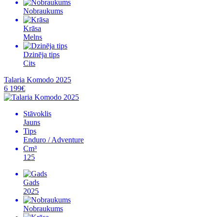
Nobraukums
Krāsa
Melns
Dzinēja tips
Cits
Talaria Komodo 2025
6 199€
Stāvoklis
Jauns
Tips
Enduro / Adventure
Cm³
125
Gads
2025
Nobraukums