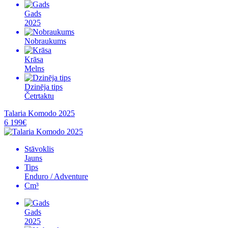
Gads
2025
Nobraukums
Krāsa
Melns
Dzinēja tips
Četrtaktu
Talaria Komodo 2025
6 199€
Stāvoklis
Jauns
Tips
Enduro / Adventure
Cm³
Gads
2025