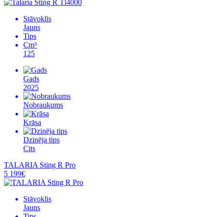
Stāvoklis
Jauns
Tips
Cm³
125
Gads
2025
Nobraukums
Krāsa
Dzinēja tips
Cits
TALARIA Sting R Pro
5 199€
Stāvoklis
Jauns
Tips