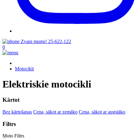
Zvani mums!
25-622-122
0
Motocikli
Elektriskie motocikli
Kārtot
Bez kārtošanas
Cena, sākot ar zemāko
Cena, sākot ar augstāko
Filtrs
Moto Filtrs