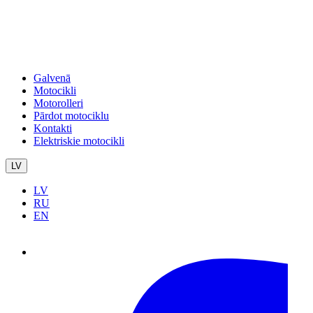
Galvenā
Motocikli
Motorolleri
Pārdot motociklu
Kontakti
Elektriskie motocikli
LV
LV
RU
EN