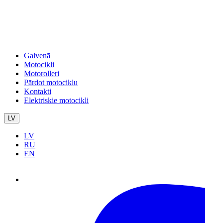
Galvenā
Motocikli
Motorolleri
Pārdot motociklu
Kontakti
Elektriskie motocikli
LV
LV
RU
EN