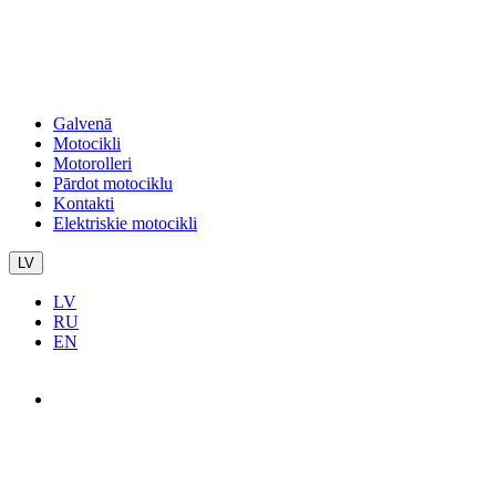
Galvenā
Motocikli
Motorolleri
Pārdot motociklu
Kontakti
Elektriskie motocikli
LV
LV
RU
EN