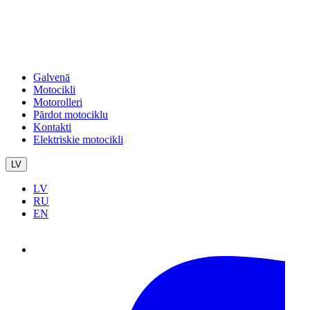
Galvenā
Motocikli
Motorolleri
Pārdot motociklu
Kontakti
Elektriskie motocikli
LV
LV
RU
EN