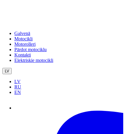
Galvenā
Motocikli
Motorolleri
Pārdot motociklu
Kontakti
Elektriskie motocikli
LV
LV
RU
EN