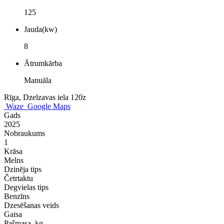
125
Jauda(kw)
8
Ātrumkārba
Manuāla
Rīga, Dzelzavas iela 120z
Waze
Google Maps
Gads
2025
Nobraukums
1
Krāsa
Melns
Dzinēja tips
Četrtaktu
Degvielas tips
Benzīns
Dzesēšanas veids
Gaisa
Pašmasa, kg