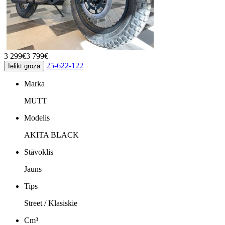
3 299€
3 799€
25-622-122
Ielikt grozā
Marka
MUTT
Modelis
AKITA BLACK
Stāvoklis
Jauns
Tips
Street / Klasiskie
Cm³