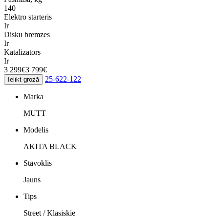
140
Elektro starteris
Ir
Disku bremzes
Ir
Katalizators
Ir
3 299€
3 799€
25-622-122
Ielikt grozā
Marka
MUTT
Modelis
AKITA BLACK
Stāvoklis
Jauns
Tips
Street / Klasiskie