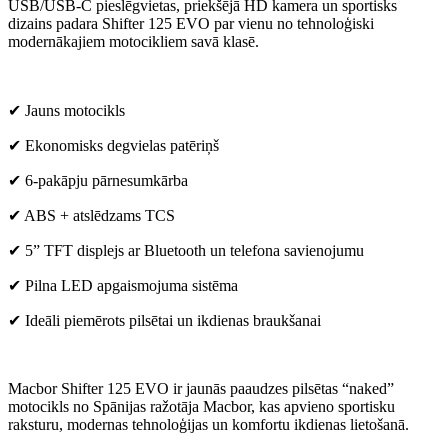
USB/USB-C pieslēgvietas, priekšējā HD kamera un sportisks
dizains padara Shifter 125 EVO par vienu no tehnoloģiski
modernākajiem motocikliem savā klasē.
✔ Jauns motocikls
✔ Ekonomisks degvielas patēriņš
✔ 6-pakāpju pārnesumkārba
✔ ABS + atslēdzams TCS
✔ 5” TFT displejs ar Bluetooth un telefona savienojumu
✔ Pilna LED apgaismojuma sistēma
✔ Ideāli piemērots pilsētai un ikdienas braukšanai
Macbor Shifter 125 EVO ir jaunās paaudzes pilsētas “naked”
motocikls no Spānijas ražotāja Macbor, kas apvieno sportisku
raksturu, modernas tehnoloģijas un komfortu ikdienas lietošanā.