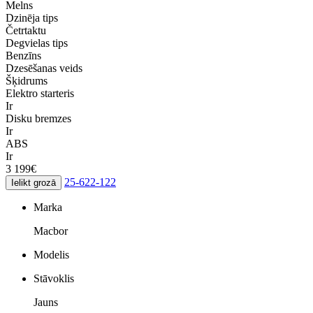
Melns
Dzinēja tips
Četrtaktu
Degvielas tips
Benzīns
Dzesēšanas veids
Šķidrums
Elektro starteris
Ir
Disku bremzes
Ir
ABS
Ir
3 199€
25-622-122
Ielikt grozā
Marka
Macbor
Modelis
Stāvoklis
Jauns