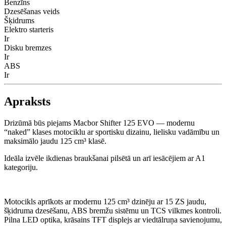
Benzīns
Dzesēšanas veids
Šķidrums
Elektro starteris
Ir
Disku bremzes
Ir
ABS
Ir
Apraksts
Drizūmā būs piejams Macbor Shifter 125 EVO — modernu
“naked” klases motociklu ar sportisku dizainu, lielisku vadāmību un
maksimālo jaudu 125 cm³ klasē.
Ideāla izvēle ikdienas braukšanai pilsētā un arī iesācējiem ar A1
kategoriju.
Motocikls aprīkots ar modernu 125 cm³ dzinēju ar 15 ZS jaudu,
šķidruma dzesēšanu, ABS bremžu sistēmu un TCS vilkmes kontroli.
Pilna LED optika, krāsains TFT displejs ar viedtālruņa savienojumu,