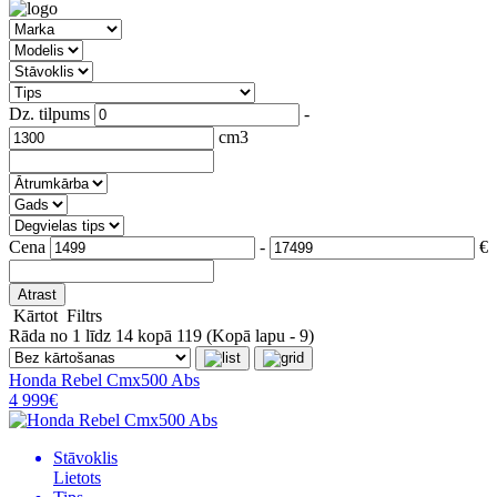
Dz. tilpums
-
cm3
Cena
-
€
Atrast
Kārtot
Filtrs
Rāda no 1 līdz 14 kopā 119 (Kopā lapu - 9)
Honda Rebel Cmx500 Abs
4 999€
Stāvoklis
Lietots