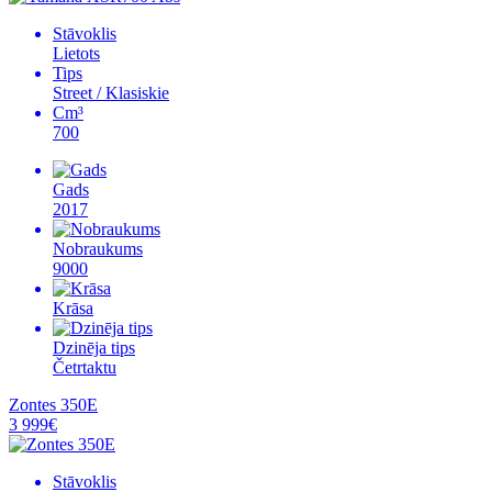
Stāvoklis
Lietots
Tips
Street / Klasiskie
Cm³
700
Gads
2017
Nobraukums
9000
Krāsa
Dzinēja tips
Četrtaktu
Zontes 350E
3 999€
Stāvoklis