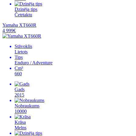
Dzinēja tips
Četrtaktu
Yamaha XT660R
4 999€
Stāvoklis
Lietots
Tips
Enduro / Adventure
Cm³
660
Gads
2015
Nobraukums
10000
Krāsa
Melns