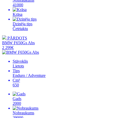
Nobraukums
41000
Krāsa
Dzinēja tips
Četrtaktu
PĀRDOTS
BMW F650Gs Abs
2 299€
Stāvoklis
Lietots
Tips
Enduro / Adventure
Cm³
650
Gads
2000
Nobraukums
29000