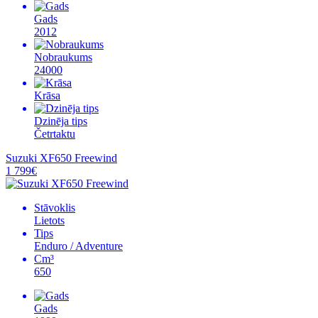
Gads
2012
Nobraukums
24000
Krāsa
Dzinēja tips
Četrtaktu
Suzuki XF650 Freewind
1 799€
Stāvoklis
Lietots
Tips
Enduro / Adventure
Cm³
650
Gads