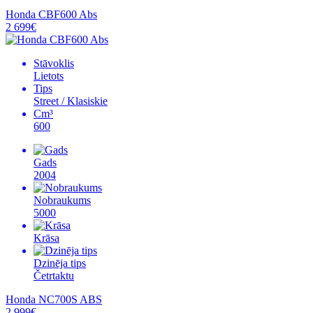
Honda CBF600 Abs
2 699€
Stāvoklis
Lietots
Tips
Street / Klasiskie
Cm³
600
Gads
2004
Nobraukums
5000
Krāsa
Dzinēja tips
Četrtaktu
Honda NC700S ABS
2 999€