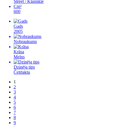
Street / Klasiskie
Cm³
600
Gads
2005
Nobraukums
Krāsa
Melns
Dzinēja tips
Četrtaktu
1
2
3
4
5
6
7
8
9