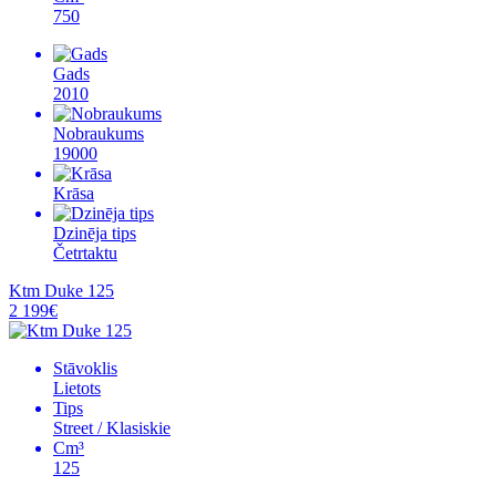
750
Gads
2010
Nobraukums
19000
Krāsa
Dzinēja tips
Četrtaktu
Ktm Duke 125
2 199€
Stāvoklis
Lietots
Tips
Street / Klasiskie
Cm³
125