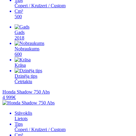
Tips
Čoperi / Kruīzeri / Custom
Cm³
500
Gads
2018
Nobraukums
600
Krāsa
Dzinēja tips
Četrtaktu
Honda Shadow 750 Abs
4 999€
Stāvoklis
Lietots
Tips
Čoperi / Kruīzeri / Custom
Cm³