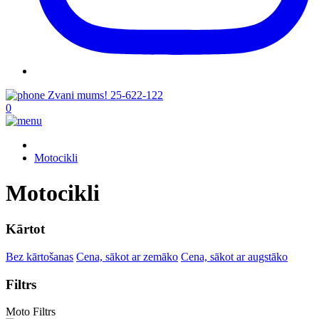
Zvani mums!
25-622-122
0
Motocikli
Motocikli
Kārtot
Bez kārtošanas
Cena, sākot ar zemāko
Cena, sākot ar augstāko
Filtrs
Moto Filtrs