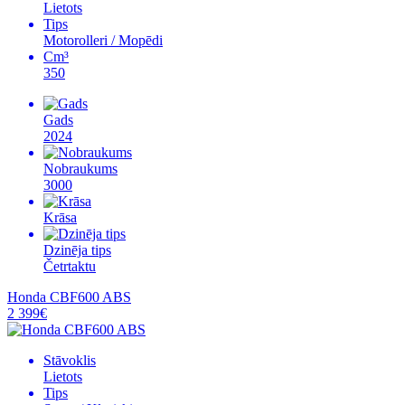
Lietots
Tips
Motorolleri / Mopēdi
Cm³
350
Gads
2024
Nobraukums
3000
Krāsa
Dzinēja tips
Četrtaktu
Honda CBF600 ABS
2 399€
Stāvoklis
Lietots
Tips