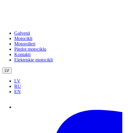
Galvenā
Motocikli
Motorolleri
Pārdot motociklu
Kontakti
Elektriskie motocikli
LV
LV
RU
EN