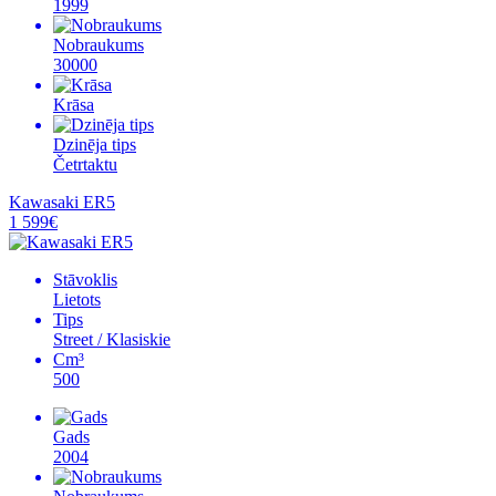
1999
Nobraukums
30000
Krāsa
Dzinēja tips
Četrtaktu
Kawasaki ER5
1 599€
Stāvoklis
Lietots
Tips
Street / Klasiskie
Cm³
500
Gads
2004