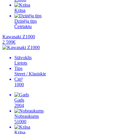
Krāsa
Dzinēja tips
Četrtaktu
Kawasaki Z1000
2 599€
Stāvoklis
Lietots
Tips
Street / Klasiskie
Cm³
1000
Gads
2004
Nobraukums
51000
Krāsa