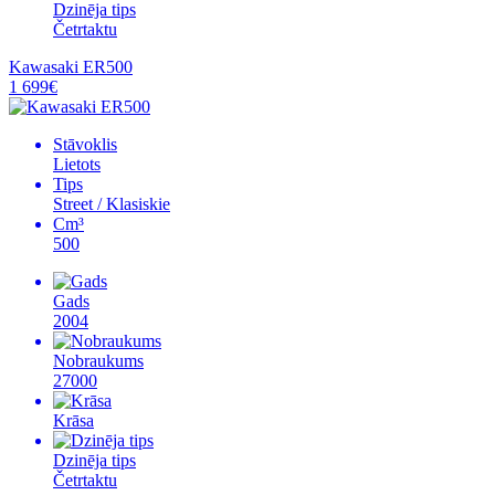
Dzinēja tips
Četrtaktu
Kawasaki ER500
1 699€
Stāvoklis
Lietots
Tips
Street / Klasiskie
Cm³
500
Gads
2004
Nobraukums
27000
Krāsa
Dzinēja tips
Četrtaktu