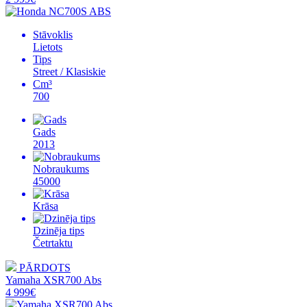
Stāvoklis
Lietots
Tips
Street / Klasiskie
Cm³
700
Gads
2013
Nobraukums
45000
Krāsa
Dzinēja tips
Četrtaktu
PĀRDOTS
Yamaha XSR700 Abs
4 999€